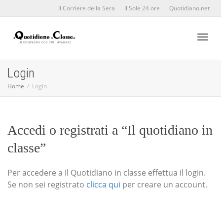
Il Corriere della Sera
Il Sole 24 ore
Quotidiano.net
Toggl
Login
Home
Login
naviga
Accedi o registrati a “Il quotidiano in
classe”
Per accedere a Il Quotidiano in classe effettua il login.
Se non sei registrato
clicca qui
per creare un account.