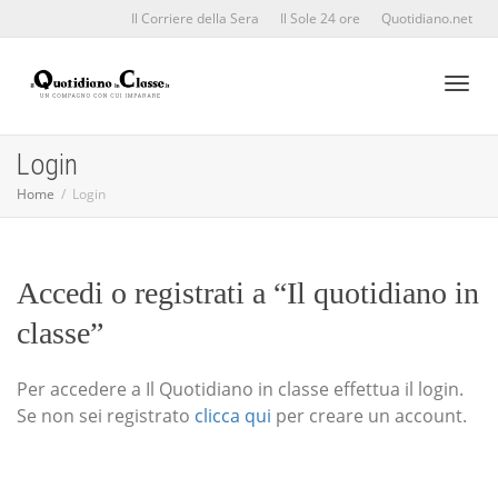
Il Corriere della Sera
Il Sole 24 ore
Quotidiano.net
Toggl
Login
Home
Login
naviga
Accedi o registrati a “Il quotidiano in
classe”
Per accedere a Il Quotidiano in classe effettua il login.
Se non sei registrato
clicca qui
per creare un account.