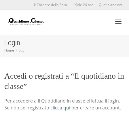
Il Corriere della Sera
Il Sole 24 ore
Quotidiano.net
Toggl
Login
Home
Login
naviga
Accedi o registrati a “Il quotidiano in
classe”
Per accedere a Il Quotidiano in classe effettua il login.
Se non sei registrato
clicca qui
per creare un account.