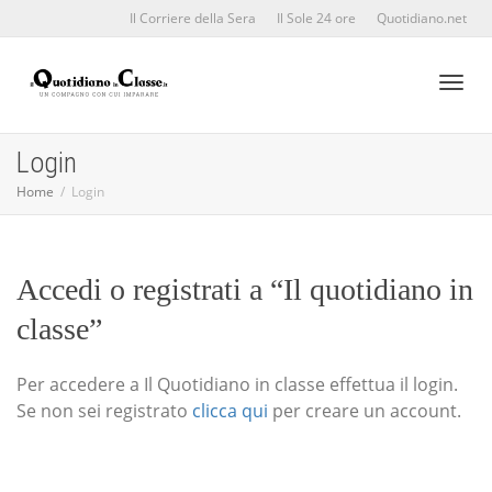
Il Corriere della Sera
Il Sole 24 ore
Quotidiano.net
Toggl
Login
Home
Login
naviga
Accedi o registrati a “Il quotidiano in
classe”
Per accedere a Il Quotidiano in classe effettua il login.
Se non sei registrato
clicca qui
per creare un account.