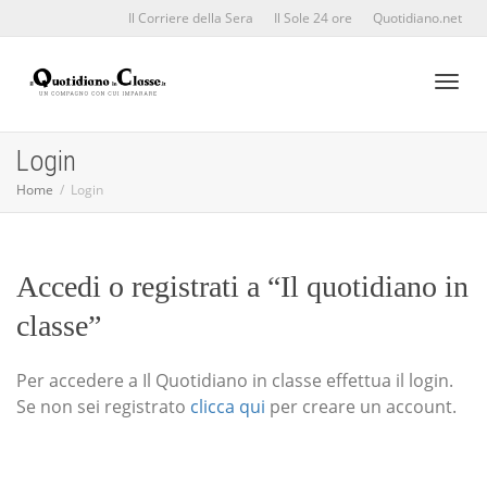
Il Corriere della Sera
Il Sole 24 ore
Quotidiano.net
Toggl
Login
Home
Login
naviga
Accedi o registrati a “Il quotidiano in
classe”
Per accedere a Il Quotidiano in classe effettua il login.
Se non sei registrato
clicca qui
per creare un account.