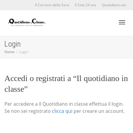
Il Corriere della Sera
Il Sole 24 ore
Quotidiano.net
Toggl
Login
Home
Login
naviga
Accedi o registrati a “Il quotidiano in
classe”
Per accedere a Il Quotidiano in classe effettua il login.
Se non sei registrato
clicca qui
per creare un account.