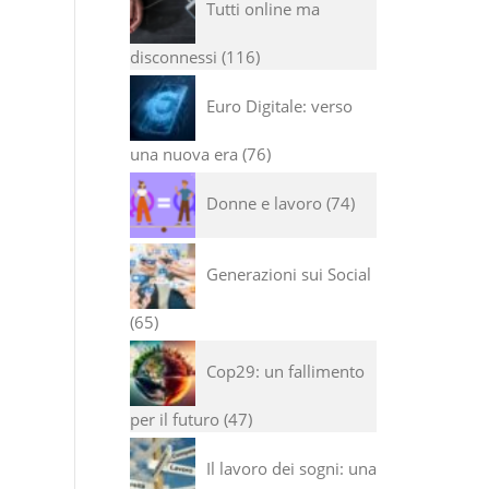
Tutti online ma
disconnessi
116
Euro Digitale: verso
una nuova era
76
Donne e lavoro
74
Generazioni sui Social
65
Cop29: un fallimento
per il futuro
47
Il lavoro dei sogni: una