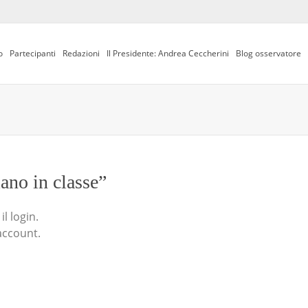
o
Partecipanti
Redazioni
Il Presidente: Andrea Ceccherini
Blog osservatore
iano in classe”
l login.
account.