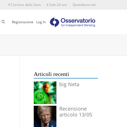
Il Corriere della Sera
Il Sole 24 ore
Quotidiano.net
Cerca
Registrazione
Log In
Articoli recenti
big Neta
Recensione
articolo 13/05