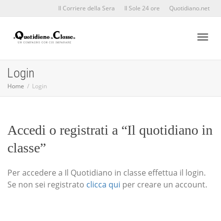
Il Corriere della Sera
Il Sole 24 ore
Quotidiano.net
Toggl
Login
Home
Login
naviga
Accedi o registrati a “Il quotidiano in
classe”
Per accedere a Il Quotidiano in classe effettua il login.
Se non sei registrato
clicca qui
per creare un account.