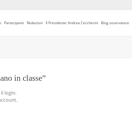
o
Partecipanti
Redazioni
Il Presidente: Andrea Ceccherini
Blog osservatore
iano in classe”
l login.
account.