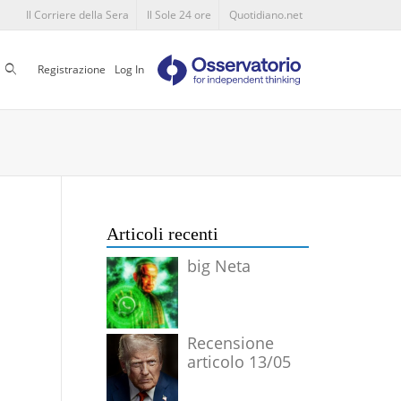
Il Corriere della Sera
Il Sole 24 ore
Quotidiano.net
Cerca
Registrazione
Log In
Articoli recenti
big Neta
Recensione
articolo 13/05