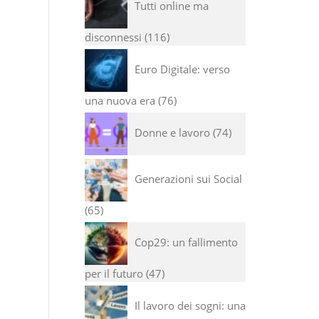
Tutti online ma
disconnessi
116
Euro Digitale: verso
una nuova era
76
Donne e lavoro
74
Generazioni sui Social
65
Cop29: un fallimento
per il futuro
47
Il lavoro dei sogni: una