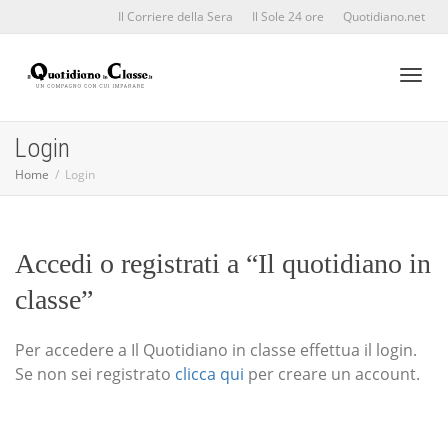
Il Corriere della Sera
Il Sole 24 ore
Quotidiano.net
Toggl
Login
Home
Login
naviga
Accedi o registrati a “Il quotidiano in
classe”
Per accedere a Il Quotidiano in classe effettua il login.
Se non sei registrato
clicca qui
per creare un account.