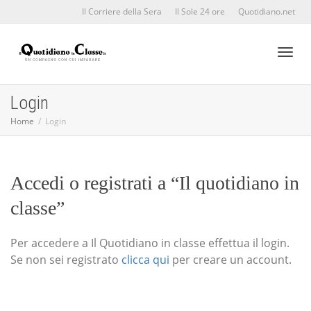
Il Corriere della Sera
Il Sole 24 ore
Quotidiano.net
Toggl
Login
Home
Login
naviga
Accedi o registrati a “Il quotidiano in
classe”
Per accedere a Il Quotidiano in classe effettua il login.
Se non sei registrato
clicca qui
per creare un account.