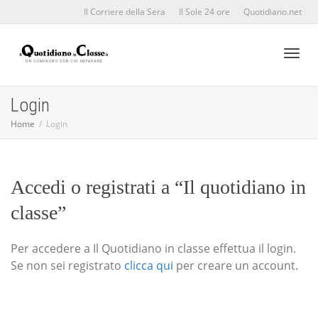
Il Corriere della Sera
Il Sole 24 ore
Quotidiano.net
Toggl
Login
Home
Login
naviga
Accedi o registrati a “Il quotidiano in
classe”
Per accedere a Il Quotidiano in classe effettua il login.
Se non sei registrato
clicca qui
per creare un account.