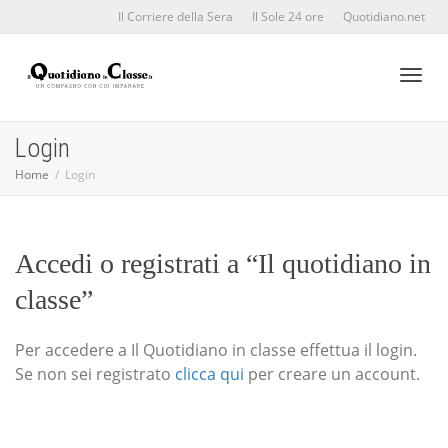
Il Corriere della Sera
Il Sole 24 ore
Quotidiano.net
Toggl
Login
Home
Login
naviga
Accedi o registrati a “Il quotidiano in
classe”
Per accedere a Il Quotidiano in classe effettua il login.
Se non sei registrato
clicca qui
per creare un account.