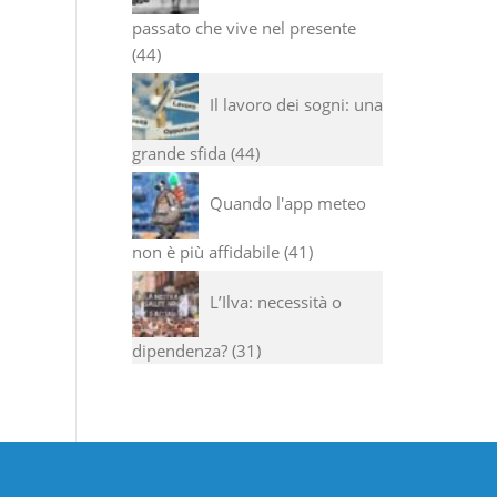
passato che vive nel presente
44
Il lavoro dei sogni: una
grande sfida
44
Quando l'app meteo
non è più affidabile
41
L’Ilva: necessità o
dipendenza?
31