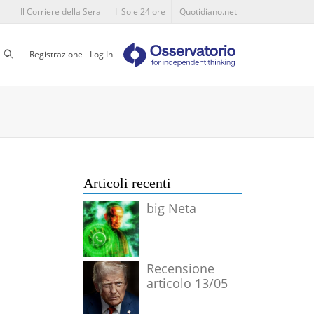
Il Corriere della Sera
Il Sole 24 ore
Quotidiano.net
Cerca
Registrazione
Log In
Articoli recenti
big Neta
Recensione
articolo 13/05