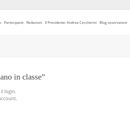
o
Partecipanti
Redazioni
Il Presidente: Andrea Ceccherini
Blog osservatore
iano in classe”
l login.
account.