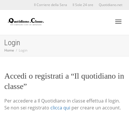
Il Corriere della Sera
Il Sole 24 ore
Quotidiano.net
Toggl
Login
Home
Login
naviga
Accedi o registrati a “Il quotidiano in
classe”
Per accedere a Il Quotidiano in classe effettua il login.
Se non sei registrato
clicca qui
per creare un account.