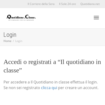
Il Corriere della Sera
Il Sole 24 ore
Quotidiano.net
Toggl
Login
Home
Login
naviga
Accedi o registrati a “Il quotidiano in
classe”
Per accedere a Il Quotidiano in classe effettua il login.
Se non sei registrato
clicca qui
per creare un account.