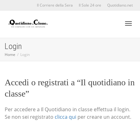
Il Corriere della Sera
Il Sole 24 ore
Quotidiano.net
Toggl
Login
Home
Login
naviga
Accedi o registrati a “Il quotidiano in
classe”
Per accedere a Il Quotidiano in classe effettua il login.
Se non sei registrato
clicca qui
per creare un account.