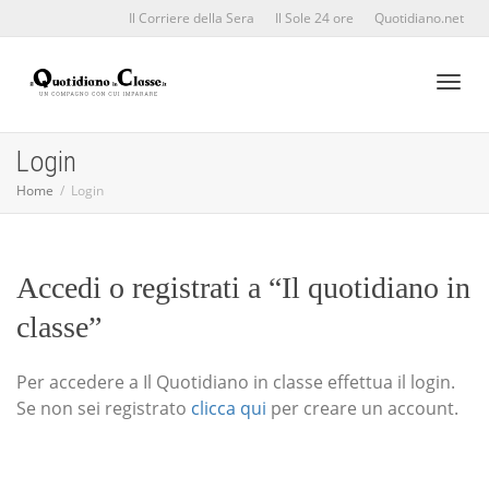
Il Corriere della Sera
Il Sole 24 ore
Quotidiano.net
Toggl
Login
Home
Login
naviga
Accedi o registrati a “Il quotidiano in
classe”
Per accedere a Il Quotidiano in classe effettua il login.
Se non sei registrato
clicca qui
per creare un account.