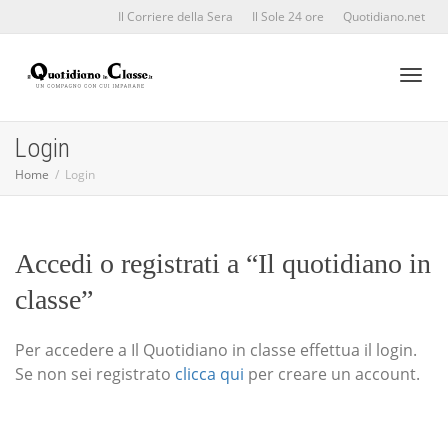
Il Corriere della Sera
Il Sole 24 ore
Quotidiano.net
Toggl
Login
Home
Login
naviga
Accedi o registrati a “Il quotidiano in
classe”
Per accedere a Il Quotidiano in classe effettua il login.
Se non sei registrato
clicca qui
per creare un account.