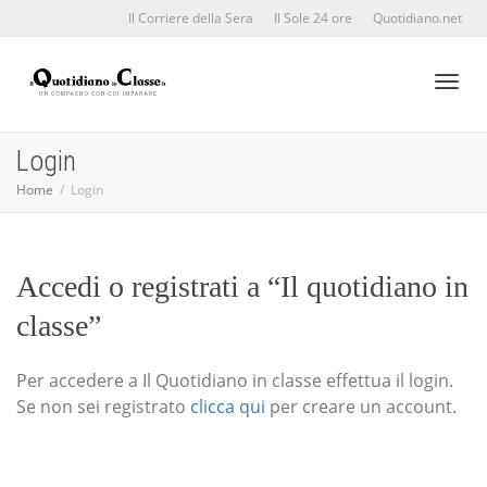
Il Corriere della Sera
Il Sole 24 ore
Quotidiano.net
Toggl
Login
Home
Login
naviga
Accedi o registrati a “Il quotidiano in
classe”
Per accedere a Il Quotidiano in classe effettua il login.
Se non sei registrato
clicca qui
per creare un account.