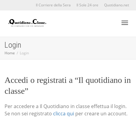
Il Corriere della Sera
Il Sole 24 ore
Quotidiano.net
Toggl
Login
Home
Login
naviga
Accedi o registrati a “Il quotidiano in
classe”
Per accedere a Il Quotidiano in classe effettua il login.
Se non sei registrato
clicca qui
per creare un account.