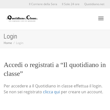
Il Corriere della Sera
Il Sole 24 ore
Quotidiano.net
Toggl
Login
Home
Login
naviga
Accedi o registrati a “Il quotidiano in
classe”
Per accedere a Il Quotidiano in classe effettua il login.
Se non sei registrato
clicca qui
per creare un account.