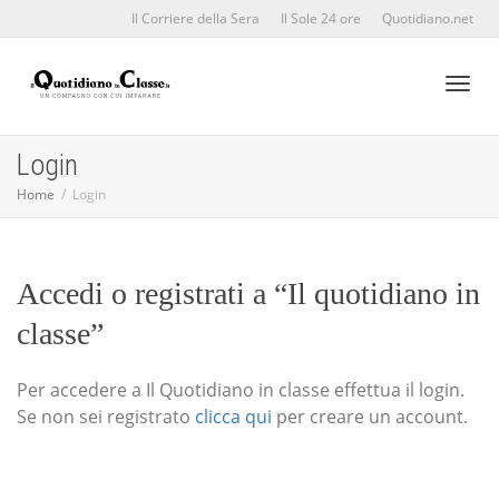
Il Corriere della Sera
Il Sole 24 ore
Quotidiano.net
Toggl
Login
Home
Login
naviga
Accedi o registrati a “Il quotidiano in
classe”
Per accedere a Il Quotidiano in classe effettua il login.
Se non sei registrato
clicca qui
per creare un account.