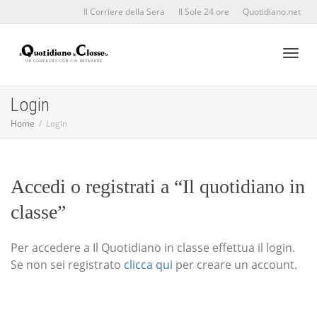
Il Corriere della Sera
Il Sole 24 ore
Quotidiano.net
Toggl
Login
Home
Login
naviga
Accedi o registrati a “Il quotidiano in
classe”
Per accedere a Il Quotidiano in classe effettua il login.
Se non sei registrato
clicca qui
per creare un account.