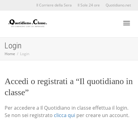
Il Corriere della Sera
Il Sole 24 ore
Quotidiano.net
Toggl
Login
Home
Login
naviga
Accedi o registrati a “Il quotidiano in
classe”
Per accedere a Il Quotidiano in classe effettua il login.
Se non sei registrato
clicca qui
per creare un account.