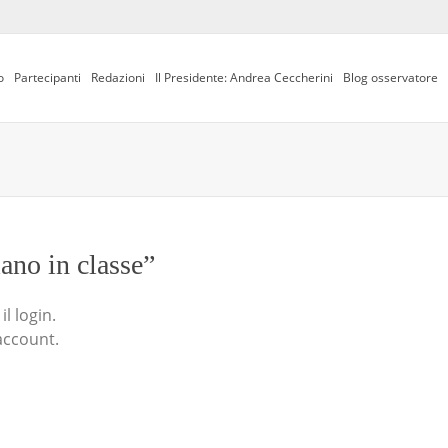
o
Partecipanti
Redazioni
Il Presidente: Andrea Ceccherini
Blog osservatore
iano in classe”
l login.
account.