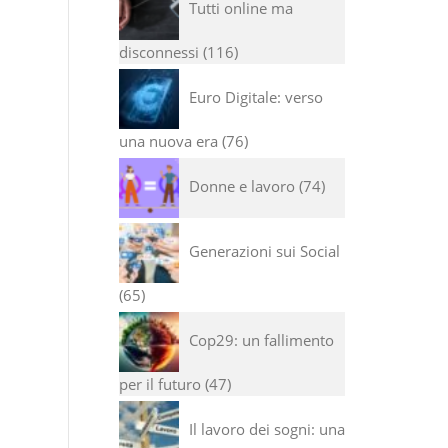
Tutti online ma
disconnessi
116
Euro Digitale: verso
una nuova era
76
Donne e lavoro
74
Generazioni sui Social
65
Cop29: un fallimento
per il futuro
47
Il lavoro dei sogni: una