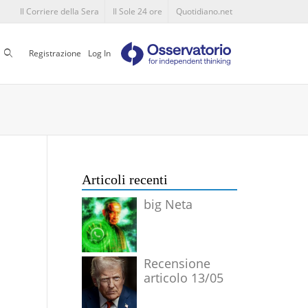
Il Corriere della Sera
Il Sole 24 ore
Quotidiano.net
Cerca
Registrazione
Log In
Articoli recenti
big Neta
Recensione
articolo 13/05