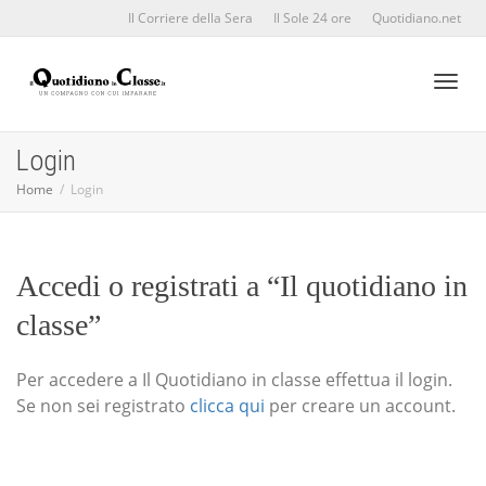
Il Corriere della Sera
Il Sole 24 ore
Quotidiano.net
Toggl
Login
Home
Login
naviga
Accedi o registrati a “Il quotidiano in
classe”
Per accedere a Il Quotidiano in classe effettua il login.
Se non sei registrato
clicca qui
per creare un account.