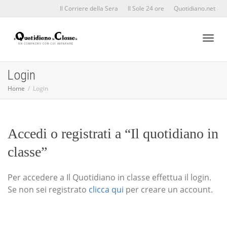
Il Corriere della Sera
Il Sole 24 ore
Quotidiano.net
Toggl
Login
Home
Login
naviga
Accedi o registrati a “Il quotidiano in
classe”
Per accedere a Il Quotidiano in classe effettua il login.
Se non sei registrato
clicca qui
per creare un account.