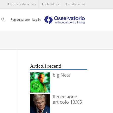
Il Corriere della Sera
Il Sole 24 ore
Quotidiano.net
Cerca
Registrazione
Log In
Articoli recenti
big Neta
Recensione
articolo 13/05