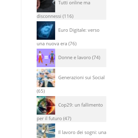
Tutti online ma
disconnessi
116
Euro Digitale: verso
una nuova era
76
Donne e lavoro
74
Generazioni sui Social
65
Cop29: un fallimento
per il futuro
47
Il lavoro dei sogni: una