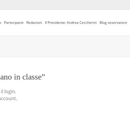
o
Partecipanti
Redazioni
Il Presidente: Andrea Ceccherini
Blog osservatore
iano in classe”
l login.
account.