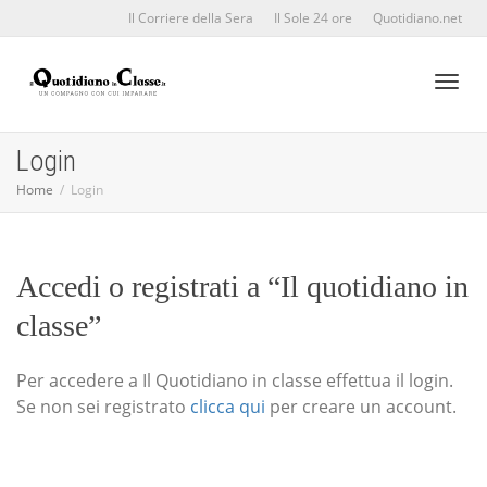
Il Corriere della Sera
Il Sole 24 ore
Quotidiano.net
Toggl
Login
Home
Login
naviga
Accedi o registrati a “Il quotidiano in
classe”
Per accedere a Il Quotidiano in classe effettua il login.
Se non sei registrato
clicca qui
per creare un account.