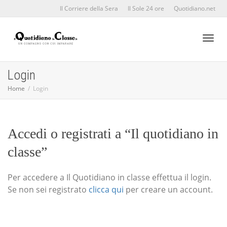
Il Corriere della Sera
Il Sole 24 ore
Quotidiano.net
Toggl
Login
Home
Login
naviga
Accedi o registrati a “Il quotidiano in
classe”
Per accedere a Il Quotidiano in classe effettua il login.
Se non sei registrato
clicca qui
per creare un account.