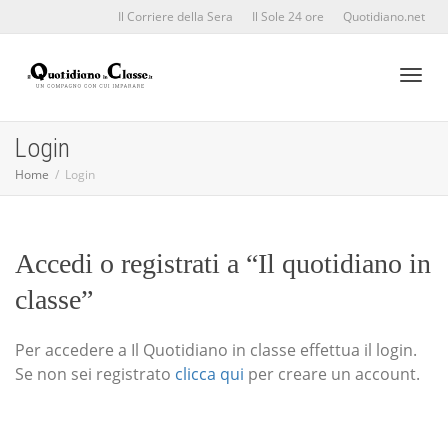
Il Corriere della Sera
Il Sole 24 ore
Quotidiano.net
Toggl
Login
Home
Login
naviga
Accedi o registrati a “Il quotidiano in
classe”
Per accedere a Il Quotidiano in classe effettua il login.
Se non sei registrato
clicca qui
per creare un account.