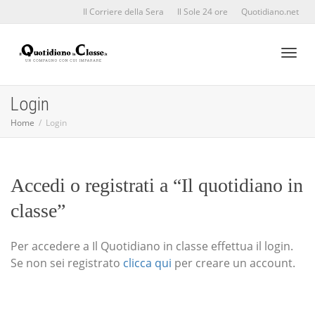
Il Corriere della Sera
Il Sole 24 ore
Quotidiano.net
Toggl
Login
Home
Login
naviga
Accedi o registrati a “Il quotidiano in
classe”
Per accedere a Il Quotidiano in classe effettua il login.
Se non sei registrato
clicca qui
per creare un account.