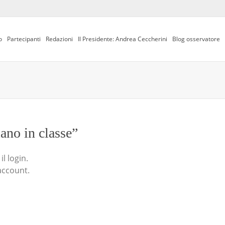
o
Partecipanti
Redazioni
Il Presidente: Andrea Ceccherini
Blog osservatore
iano in classe”
l login.
account.