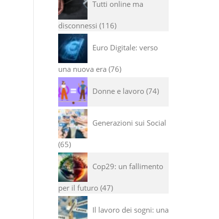
Tutti online ma
disconnessi
116
Euro Digitale: verso
una nuova era
76
Donne e lavoro
74
Generazioni sui Social
65
Cop29: un fallimento
per il futuro
47
Il lavoro dei sogni: una