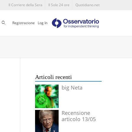
Il Corriere della Sera
Il Sole 24 ore
Quotidiano.net
Cerca
Registrazione
Log In
Articoli recenti
big Neta
Recensione
articolo 13/05