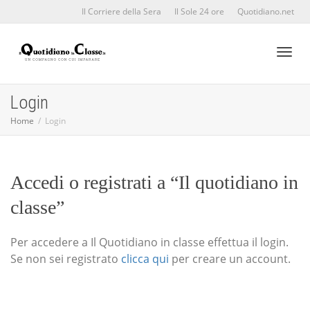
Il Corriere della Sera
Il Sole 24 ore
Quotidiano.net
Toggl
Login
Home
Login
naviga
Accedi o registrati a “Il quotidiano in
classe”
Per accedere a Il Quotidiano in classe effettua il login.
Se non sei registrato
clicca qui
per creare un account.