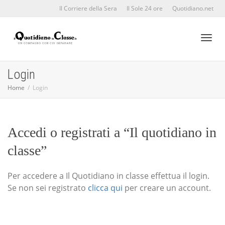
Il Corriere della Sera
Il Sole 24 ore
Quotidiano.net
Toggl
Login
Home
Login
naviga
Accedi o registrati a “Il quotidiano in
classe”
Per accedere a Il Quotidiano in classe effettua il login.
Se non sei registrato
clicca qui
per creare un account.