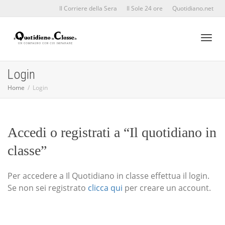
Il Corriere della Sera
Il Sole 24 ore
Quotidiano.net
Toggl
Login
Home
Login
naviga
Accedi o registrati a “Il quotidiano in
classe”
Per accedere a Il Quotidiano in classe effettua il login.
Se non sei registrato
clicca qui
per creare un account.