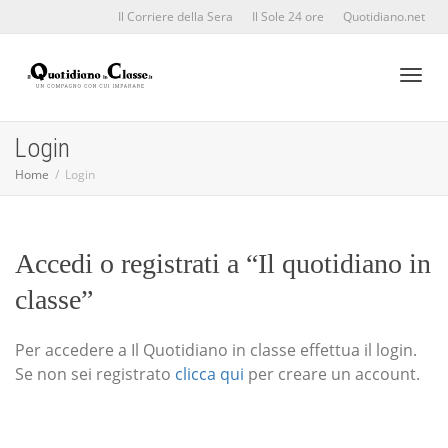
Il Corriere della Sera
Il Sole 24 ore
Quotidiano.net
Toggl
Login
Home
Login
naviga
Accedi o registrati a “Il quotidiano in
classe”
Per accedere a Il Quotidiano in classe effettua il login.
Se non sei registrato
clicca qui
per creare un account.