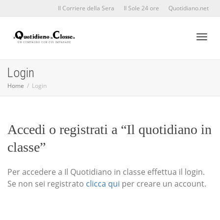
Il Corriere della Sera
Il Sole 24 ore
Quotidiano.net
Toggl
Login
Home
Login
naviga
Accedi o registrati a “Il quotidiano in
classe”
Per accedere a Il Quotidiano in classe effettua il login.
Se non sei registrato
clicca qui
per creare un account.