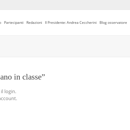
o
Partecipanti
Redazioni
Il Presidente: Andrea Ceccherini
Blog osservatore
iano in classe”
l login.
account.