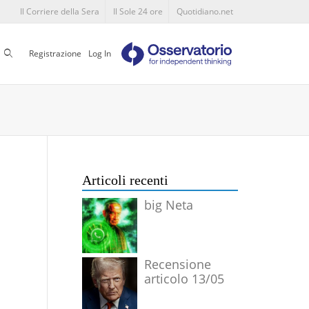
Il Corriere della Sera
Il Sole 24 ore
Quotidiano.net
Cerca
Registrazione
Log In
Articoli recenti
big Neta
Recensione
articolo 13/05