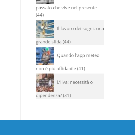
passato che vive nel presente
44
Il lavoro dei sogni: una
grande sfida
44
Quando l'app meteo
non è più affidabile
41
L’Ilva: necessità o
dipendenza?
31