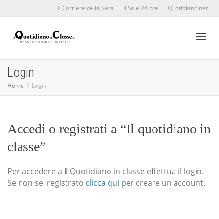
Il Corriere della Sera
Il Sole 24 ore
Quotidiano.net
Toggl
Login
Home
Login
naviga
Accedi o registrati a “Il quotidiano in
classe”
Per accedere a Il Quotidiano in classe effettua il login.
Se non sei registrato
clicca qui
per creare un account.