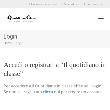
Il Corriere della Sera
Il Sole 24 ore
Quotidiano.net
Toggl
Login
Home
Login
naviga
Accedi o registrati a “Il quotidiano in
classe”
Per accedere a Il Quotidiano in classe effettua il login.
Se non sei registrato
clicca qui
per creare un account.