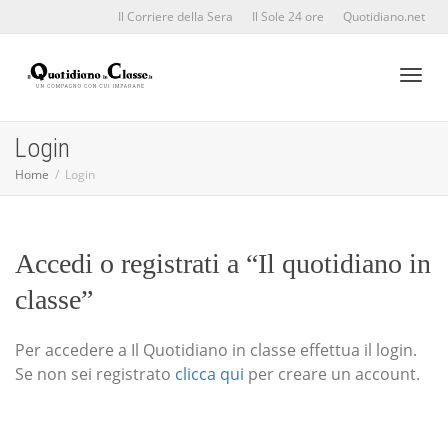
Il Corriere della Sera
Il Sole 24 ore
Quotidiano.net
Toggl
Login
Home
Login
naviga
Accedi o registrati a “Il quotidiano in
classe”
Per accedere a Il Quotidiano in classe effettua il login.
Se non sei registrato
clicca qui
per creare un account.