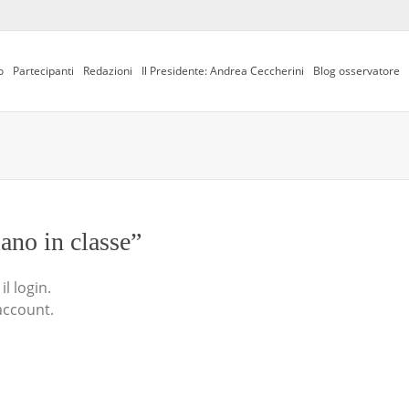
o
Partecipanti
Redazioni
Il Presidente: Andrea Ceccherini
Blog osservatore
iano in classe”
l login.
account.