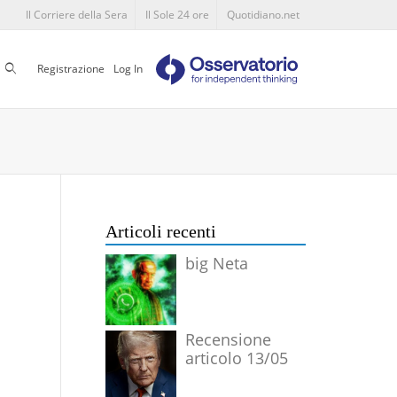
Il Corriere della Sera
Il Sole 24 ore
Quotidiano.net
Cerca
Registrazione
Log In
Articoli recenti
big Neta
Recensione
articolo 13/05