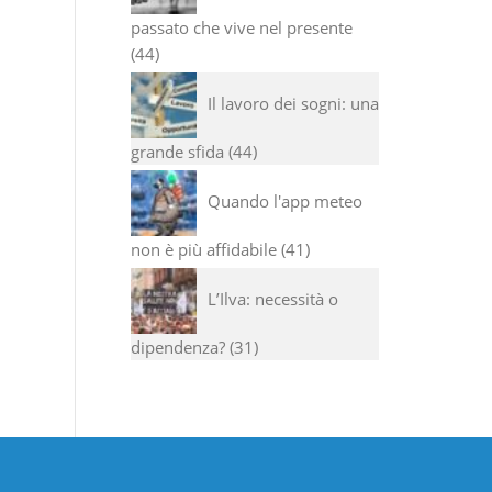
passato che vive nel presente
44
Il lavoro dei sogni: una
grande sfida
44
Quando l'app meteo
non è più affidabile
41
L’Ilva: necessità o
dipendenza?
31