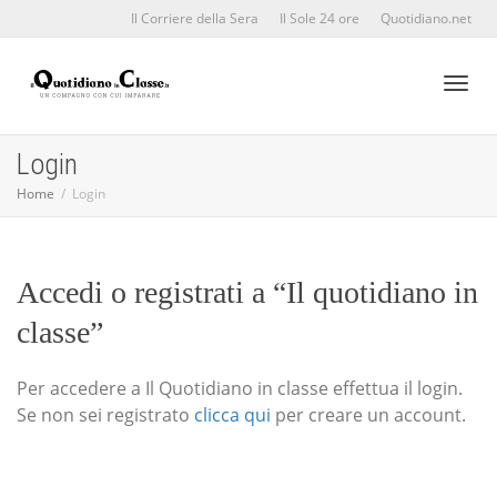
Il Corriere della Sera
Il Sole 24 ore
Quotidiano.net
Toggl
Login
Home
Login
naviga
Accedi o registrati a “Il quotidiano in
classe”
Per accedere a Il Quotidiano in classe effettua il login.
Se non sei registrato
clicca qui
per creare un account.