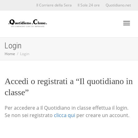
Il Corriere della Sera
Il Sole 24 ore
Quotidiano.net
Toggl
Login
Home
Login
naviga
Accedi o registrati a “Il quotidiano in
classe”
Per accedere a Il Quotidiano in classe effettua il login.
Se non sei registrato
clicca qui
per creare un account.