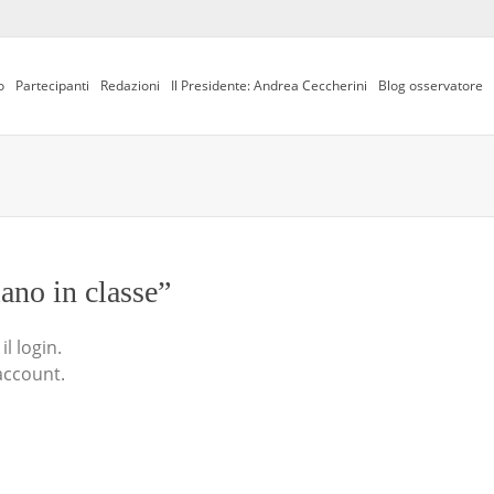
o
Partecipanti
Redazioni
Il Presidente: Andrea Ceccherini
Blog osservatore
iano in classe”
l login.
account.