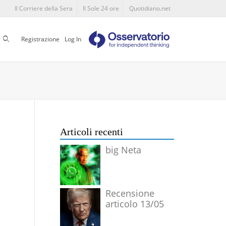
Il Corriere della Sera
Il Sole 24 ore
Quotidiano.net
Cerca
Registrazione
Log In
Articoli recenti
big Neta
Recensione
articolo 13/05