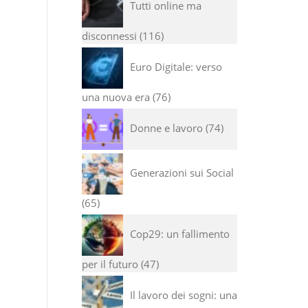
Tutti online ma
disconnessi
116
Euro Digitale: verso
una nuova era
76
Donne e lavoro
74
Generazioni sui Social
65
Cop29: un fallimento
per il futuro
47
Il lavoro dei sogni: una