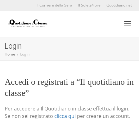
Il Corriere della Sera
Il Sole 24 ore
Quotidiano.net
Toggl
Login
Home
Login
naviga
Accedi o registrati a “Il quotidiano in
classe”
Per accedere a Il Quotidiano in classe effettua il login.
Se non sei registrato
clicca qui
per creare un account.