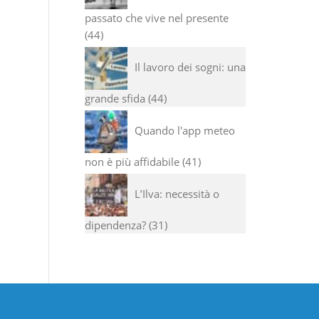
passato che vive nel presente
44
Il lavoro dei sogni: una
grande sfida
44
Quando l'app meteo
non è più affidabile
41
L’Ilva: necessità o
dipendenza?
31