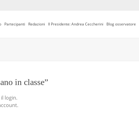
o
Partecipanti
Redazioni
Il Presidente: Andrea Ceccherini
Blog osservatore
iano in classe”
l login.
account.