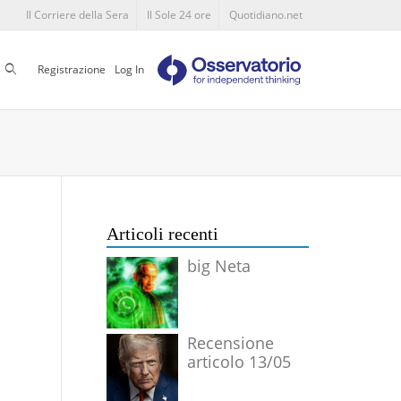
Il Corriere della Sera
Il Sole 24 ore
Quotidiano.net
Cerca
Registrazione
Log In
Articoli recenti
big Neta
Recensione
articolo 13/05