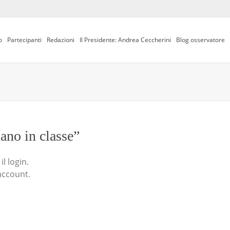
o
Partecipanti
Redazioni
Il Presidente: Andrea Ceccherini
Blog osservatore
iano in classe”
l login.
account.