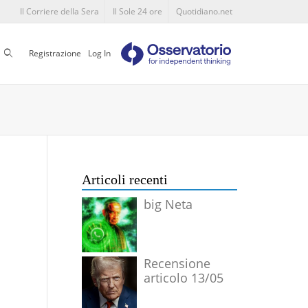
Il Corriere della Sera
Il Sole 24 ore
Quotidiano.net
Cerca
Registrazione
Log In
Articoli recenti
big Neta
Recensione
articolo 13/05