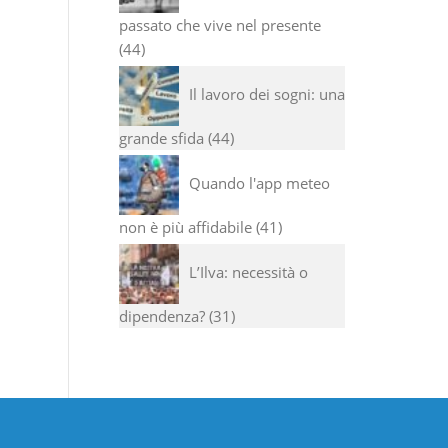
passato che vive nel presente
44
Il lavoro dei sogni: una
grande sfida
44
Quando l'app meteo
non è più affidabile
41
L’Ilva: necessità o
dipendenza?
31